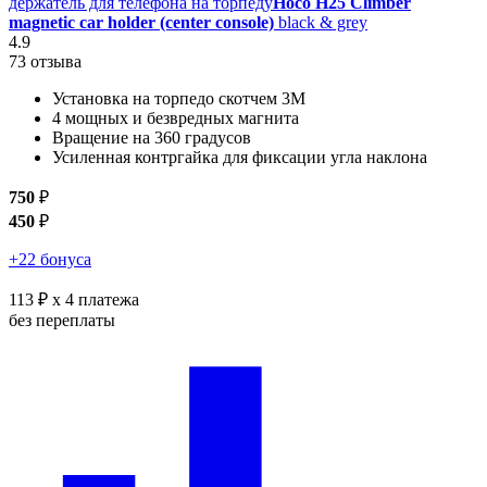
держатель для телефона на торпеду
Hoco H25 Climber
magnetic car holder (center console)
black & grey
4.9
73 отзыва
Установка на торпедо скотчем 3М
4 мощных и безвредных магнита
Вращение на 360 градусов
Усиленная контргайка для фиксации угла наклона
750
₽
450
₽
+22 бонуса
113 ₽
x 4 платежа
без переплаты