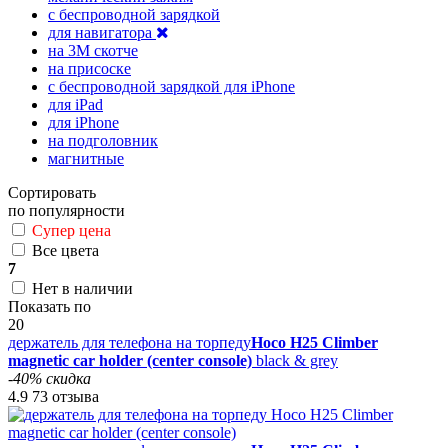
с беспроводной зарядкой
для навигатора
на 3М скотче
на присоске
с беспроводной зарядкой для iPhone
для iPad
для iPhone
на подголовник
магнитные
Сортировать
по популярности
Супер цена
Все цвета
7
Нет в наличии
Показать по
20
держатель для телефона на торпеду
Hoco H25 Climber
magnetic car holder (center console)
black & grey
-40% скидка
4.9
73 отзыва